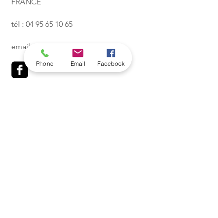
FRANCE
tél :
04 95 65 10 65
email :
calvivoile@gmail.com
Phone
Email
Facebook
NOUS TROUVER